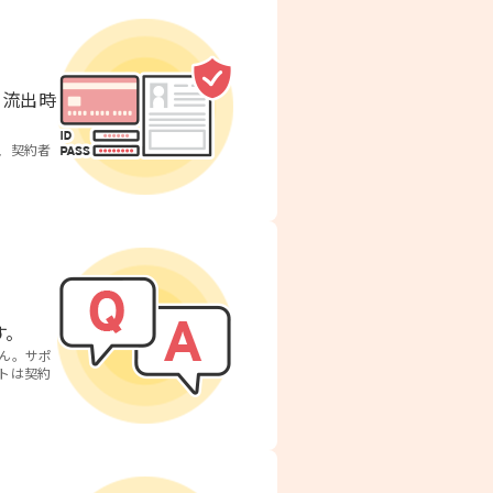
。流出時
、契約者
す。
ん。サポ
トは契約