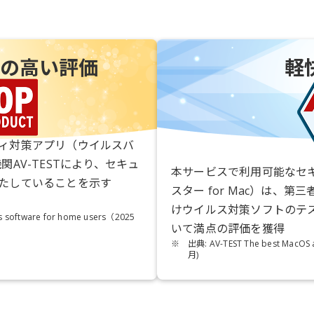
の高い評価
軽
ィ対策アプリ（ウイルスバ
AV-TESTにより、セキュ
本サービスで利用可能なセ
たしていることを示す
スター for Mac）は、第三
けウイルス対策ソフトのテ
us software for home users（2025
いて満点の評価を獲得
※
出典: AV-TEST The best MacOS a
月)