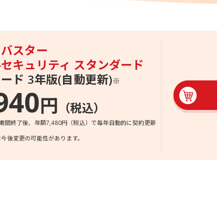
スバスター
ルセキュリティ
スタンダード
ード 3年版
(自動更新)
※
940
円
（税込）
期間終了後、年額7,480円（税込）
で
毎年自動的に契約更新
は今後変更の可能性があります。