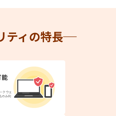
リティの
特長
可能
ダークウェ
名のみ利