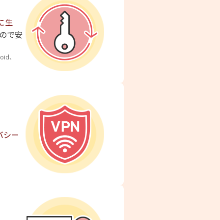
に生
すので安
id、
バシー