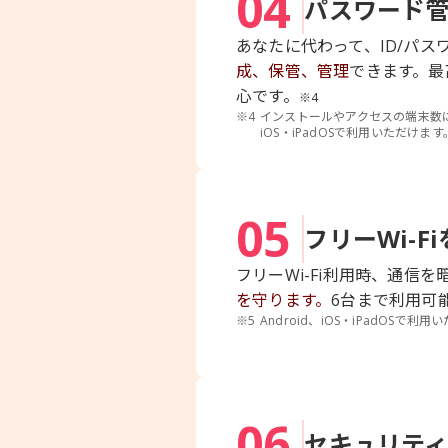
04
パスワード
あなたに代わって、ID/パ
成、保管、管理
できます。最
心です。
※4
※4
インストールやアクセスの端末数に制
iOS・iPadOSで利用いただけます
05
フリーWi-F
フリーWi-Fi利用時、通信
を守ります。
6台まで利用可
※5
Android、iOS・iPadOSで利
06
セキュリテ